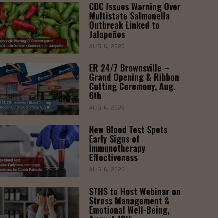
CDC Issues Warning Over
Multistate Salmonella
Outbreak Linked to
Jalapeños
AUG 6, 2026
ER 24/7 Brownsville –
Grand Opening & Ribbon
Cutting Ceremony, Aug.
6th
AUG 6, 2026
New Blood Test Spots
Early Signs of
Immunotherapy
Effectiveness
AUG 6, 2026
STHS to Host Webinar on
Stress Management &
Emotional Well-Being,