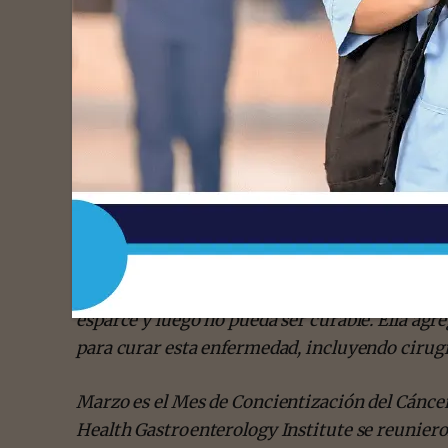
Es inusual tener acceso a múltiples especiali
preguntas. Preguntamos: ¿Qué es el cáncer de 
en cuenta?, ¿Cuándo tengo que preocuparme?, 
más importante transmitido por estos expertos
exámenes para prevenir el cáncer de colon.
La Dra. Ingrid Chacón fue la primera en expres
gastroenteróloga y ha practicado su especialid
es altamente prevenible antes de que los sínt
La Dra. Chacón subrayó la importancia del exa
esparce y luego no pueda ser curable. Ella ag
para curar esta enfermedad, incluyendo cirugí
Marzo es el Mes de Concientización del Cánce
Health Gastroenterology Institute se reuniero