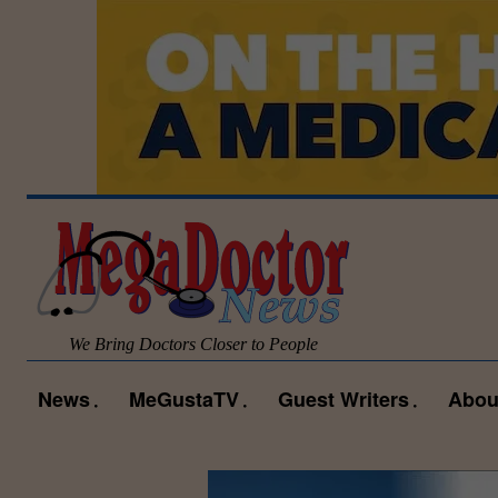
We Bring Doctors Closer to People
News
MeGustaTV
Guest Writers
Abou