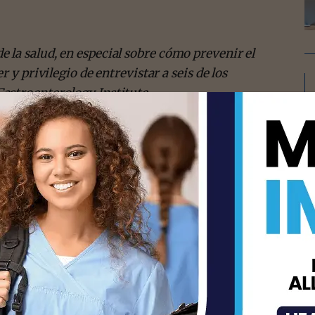
la salud, en especial sobre cómo prevenir el
 y privilegio de entrevistar a seis de los
astroenterology Institute.
ción se usó en toda la entrevista. Todos ellos
nir este tipo de cáncer que antes.
isement -