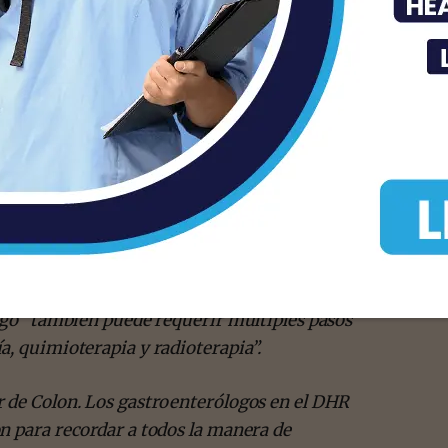
stas médicos ansiosos de responder a nuestras
colon?, ¿Cuáles son los síntomas por tomarse
¿Cuándo debo llamar a mi médico? El consejo
 es que el público en general debe hacerse
ar la importancia de la prevención. Ella es una
ad por los últimos 13 años. “El cáncer de colon
omas aparezcan”.
men debido a que el cáncer de colon se
regó “también puede requerir múltiples pasos
a, quimioterapia y radioterapia”.
r de Colon. Los gastroenterólogos en el DHR
n para recordar a todos la manera de