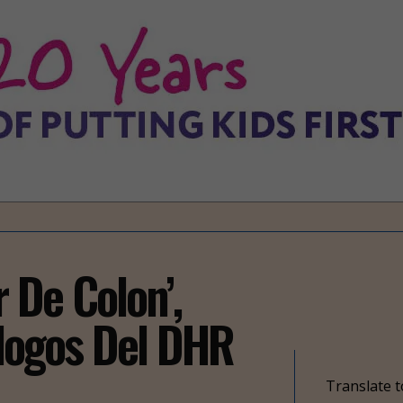
r De Colon’,
logos Del DHR
Translate t