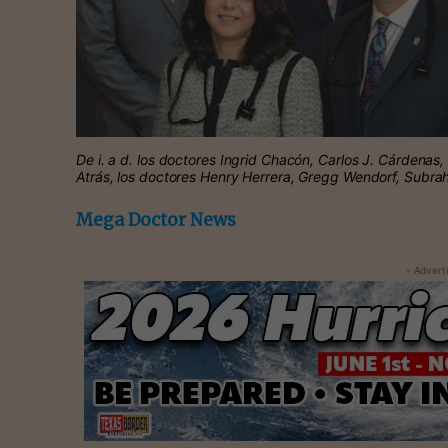
De i. a d. los doctores Ingrid Chacón, Carlos J. Cárdena
Atrás, los doctores Henry Herrera, Gregg Wendorf, Subr
Mega Doctor News
- Advert