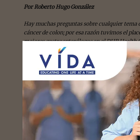
Por Roberto Hugo González
Hay muchas preguntas sobre cualquier tema de 
cáncer de colon; por esa razón tuvimos el placer
mejores gastroenterólogos en el DHR Health G
El mensaje fue consistente, y la palabra preven
están de acuerdo en que hoy es más fácil preve
- Advert