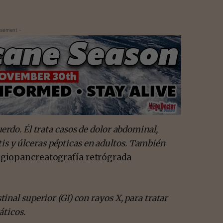
isement -
erdo. Él trata casos de dolor abdominal,
itis y úlceras pépticas en adultos. También
giopancreatografía retrógrada
nal superior (GI) con rayos X, para tratar
áticos.