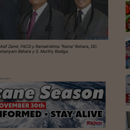
s, Asif Zamir, FACG y Ramakrishna “Rama” Behara, DO.
ahmanyam Behara y S. Murthy Badiga.
isement -