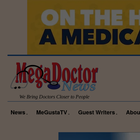
We Bring Doctors Closer to People
News
MeGustaTV
Guest Writers
Abou