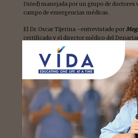
Usted) manejada por un grupo de doctores v
campo de emergencias médicas.
El Dr. Oscar Tijerina –entrevistado por
Mega
certificado y el director médico del Depar
Mission Regional Medical Center. El explic
Care 4U fue creado considerando las grande
residentes del Valle del Río Grande.”
- Advert