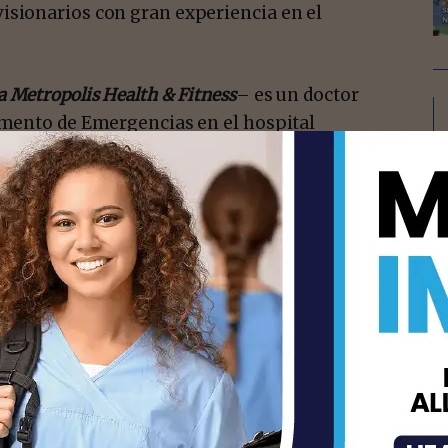
isionarios con gran experiencia en el
 Metropolis Health & Fitness
– es un doctor
tamento de Emergencias en el hospital
ó que el centro médico de urgencias Urgent
s necesidades de atención médica de los
isement -