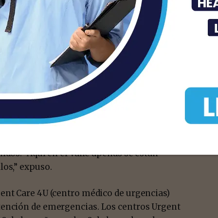
eón, México; asistió a la Universidad de
 Universidad de Minnesota hizo
idencia especializándose en Medicina
ionamos personal a los cuartos de
 Weslaco. “Tenemos experiencia de las
ntan nuestros pacientes cuando buscan
a,” expresó. Es de estas experiencias en los
 de crear un centro de emergencias para
 tipos de centros de emergencia son muy
idos. “Aquí en el Valle apenas se están
los,” expuso.
ent Care 4U (centro médico de urgencias)
tención de emergencias. Los centros Urgent