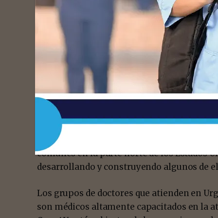
El Dr. Tijerina creció en Monterrey, Nuevo L
Nuevo León, donde estudió Medicina. En la
investigación médica y tres años de su res
Familiar.
Somos un grupo de 14 médicos que proporc
emergencia de los hospitales en Mission y
necesidades y problemas diarios que enfre
servicios médicos en las salas de emergenci
cuartos de emergencia donde surgió la idea
casos menores. Según el Dr. Tijerina estos
comunes en la parte norte de los Estados Un
desarrollando y construyendo algunos de el
Los grupos de doctores que atienden en Urg
son médicos altamente capacitados en la a